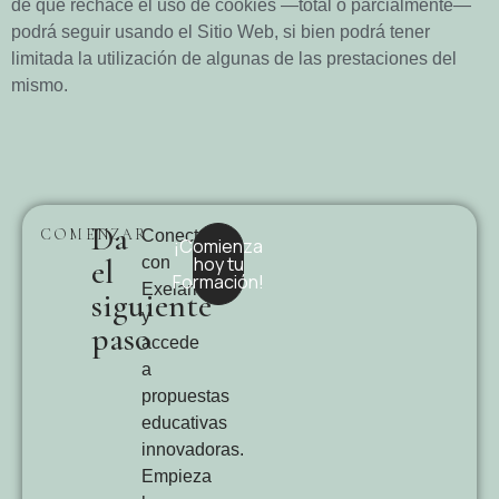
de que rechace el uso de cookies —total o parcialmente—
podrá seguir usando el Sitio Web, si bien podrá tener
limitada la utilización de algunas de las prestaciones del
mismo.
Da
COMENZAR
Conecta
¡Comienza
el
hoy tu
con
Formación!
Exelaria
siguiente
y
paso
accede
a
propuestas
educativas
innovadoras.
Empieza