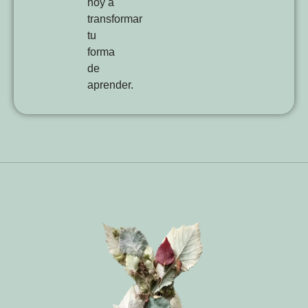
hoy a
transformar
tu
forma
de
aprender.